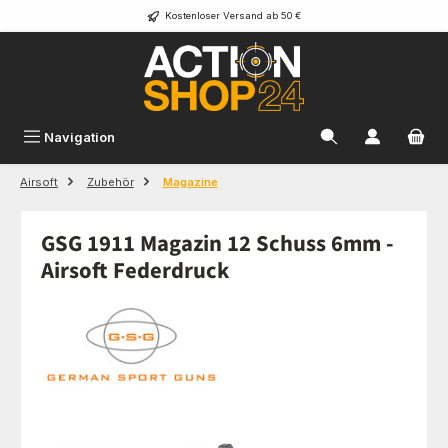
Kostenloser Versand ab 50 €
Zum Hauptinhalt springen
Navigation
Airsoft
Zubehör
Magazine
GSG 1911 Magazin 12 Schuss 6mm -
Airsoft Federdruck
Bildergalerie überspringen