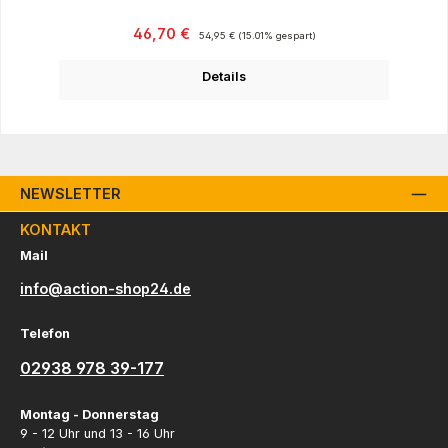
Verkaufspreis:
Regulärer Preis:
46,70 €
54,95 €
(15.01% gespart)
Details
NEWSLETTER
KONTAKT
Mail
info@action-shop24.de
Telefon
02938 978 39-177
Montag - Donnerstag
9 - 12 Uhr und 13 - 16 Uhr