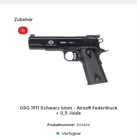
Produktgalerie überspringen
Zubehör
Rabatt
%
GSG 1911 Schwarz 6mm - Airsoft Federdruck
< 0,5 Joule
Produktnummer:
204656
Verfügbar