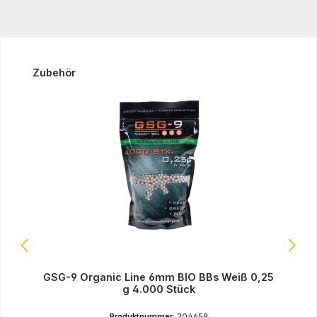
Produktgalerie überspringen
Zubehör
GSG-9 Organic Line 6mm BIO BBs Weiß 0,25
g 4.000 Stück
Produktnummer:
204659