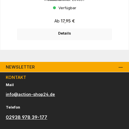
Verfügbar
Regulärer Preis:
Ab
17,95 €
Details
NEWSLETTER
KONTAKT
Mail
info@action-shop24.de
Telefon
02938 978 39-177