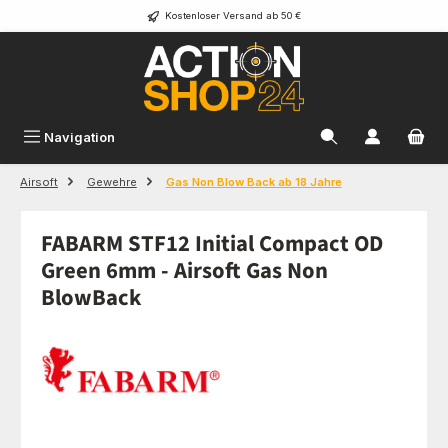
Kostenloser Versand ab 50 €
Zum Hauptinhalt springen
Navigation
Airsoft
Gewehre
Gas Non Blow Back ab 18 Jahre
FABARM STF12 Initial Compact OD
Green 6mm - Airsoft Gas Non
BlowBack