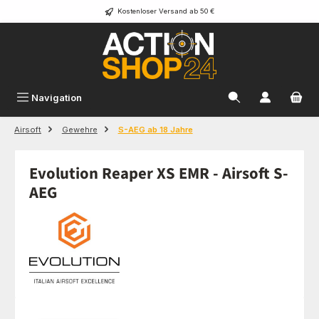
Kostenloser Versand ab 50 €
Zum Hauptinhalt springen
Navigation
Airsoft
Gewehre
S-AEG ab 18 Jahre
Evolution Reaper XS EMR - Airsoft S-
AEG
Bildergalerie überspringen