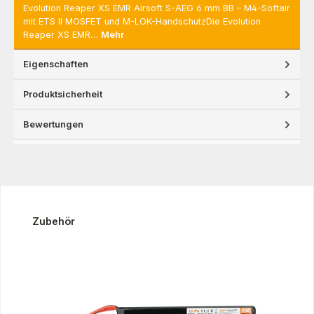
Evolution Reaper XS EMR Airsoft S-AEG 6 mm BB – M4-Softair
mit ETS II MOSFET und M-LOK-HandschutzDie Evolution
Reaper XS EMR…
Mehr
Eigenschaften
Produktsicherheit
Bewertungen
Produktgalerie überspringen
Zubehör