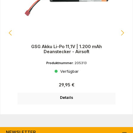
GSG Akku Li-Po 11,1V | 1.200 mAh
Deanstecker - Airsoft
Produktnummer:
205313
Verfügbar
Regulärer Preis:
29,95 €
Details
NEWSLETTER