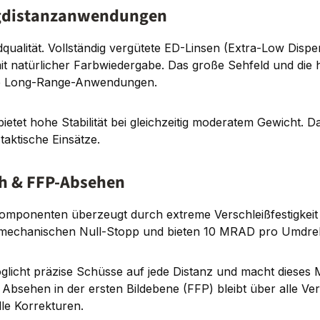
angdistanzanwendungen
dqualität. Vollständig vergütete ED-Linsen (Extra-Low Disp
d mit natürlicher Farbwiedergabe. Das große Sehfeld und d
zise Long-Range-Anwendungen.
et hohe Stabilität bei gleichzeitig moderatem Gewicht. Da
taktische Einsätze.
ch & FFP-Absehen
Komponenten überzeugt durch extreme Verschleißfestigkeit
n mechanischen Null-Stopp und bieten 10 MRAD pro Umdre
glicht präzise Schüsse auf jede Distanz und macht dieses 
sehen in der ersten Bildebene (FFP) bleibt über alle Ver
lle Korrekturen.