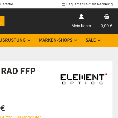
Garantie
Bequemer Kauf auf Rechnung
Mein Konto
0,00 €
USRÜSTUNG
MARKEN-SHOPS
SALE
 MRAD FFP
eis:
 €
wSt. zzgl. Versandkosten