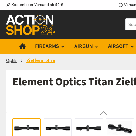
Kostenloser Versand ab 50 €
Versan
m Hauptinhalt springen
Zur Suche springen
Zur Hauptnavigation springen
FIREARMS
AIRGUN
AIRSOFT
Optik
Zielfernrohre
Element Optics Titan Ziel
Bildergalerie überspringen