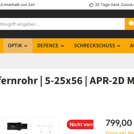
d innerhalb von 24h
30 Tage Geld-Zurück-
OPTIK
DEFENCE
SCHRECKSCHUSS
A
fernrohr | 5-25x56 | APR-2D
Regulärer Pr
799,00
Nicht vorrätig
Preise inkl. M