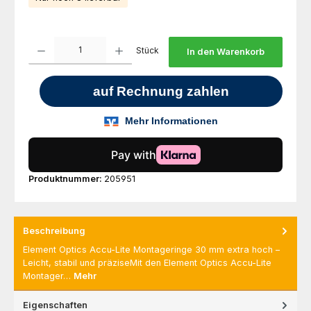
Produkt Anzahl: Gib den gewünschten Wert ein oder benutze die Schaltfl
Stück
In den Warenkorb
Produktnummer:
205951
Beschreibung
Element Optics Accu-Lite Montageringe 30 mm extra hoch –
Leicht, stabil und präziseMit den Element Optics Accu-Lite
Montager…
Mehr
Eigenschaften