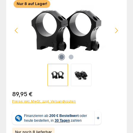
Nur 8 auf Lager!
Regulärer Preis:
89,95 €
Preise inkl. MwSt. zzgl. Versandkosten
Nur noch 8 lieferbar