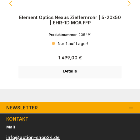
Element Optics Nexus Zielfernrohr | 5-20x50
| EHR-1D MOA FFP
Produktnummer:
205491
Nur 1 auf Lager!
Regulärer Preis:
1.499,00 €
Details
NEWSLETTER
KONTAKT
Mail
info@action-shop24.de