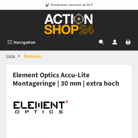
Kostenloser Versand ab 50 €
Zum Hauptinhalt springen
Navigation
Optik
Montagen
Element Optics Accu-Lite
Montageringe | 30 mm | extra hoch
Bildergalerie überspringen