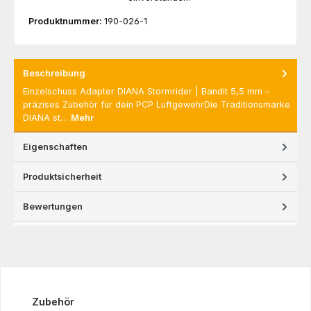
Produktnummer:
190-026-1
Beschreibung
Einzelschuss Adapter DIANA Stormrider | Bandit 5,5 mm –
präzises Zubehör für dein PCP LuftgewehrDie Traditionsmarke
DIANA st…
Mehr
Eigenschaften
Produktsicherheit
Bewertungen
Produktgalerie überspringen
Zubehör