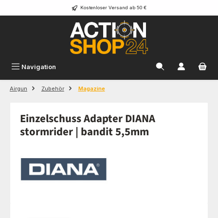
Kostenloser Versand ab 50 €
Zum Hauptinhalt springen
Navigation
Airgun
Zubehör
Magazine
Einzelschuss Adapter DIANA
stormrider | bandit 5,5mm
Bildergalerie überspringen