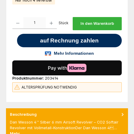
Nur noch 4 lieferbar
Produkt Anzahl: Gib den gewünschten Wert ein oder benutze die Schaltfl
Stück
In den Warenkorb
Produktnummer:
203414
ALTERSPRÜFUNG NOTWENDIG
Beschreibung
Dan Wesson 4'' Silber 6 mm Airsoft Revolver – CO2 Softair
Revolver mit Vollmetall-KonstruktionDer Dan Wesson 4…
Mehr