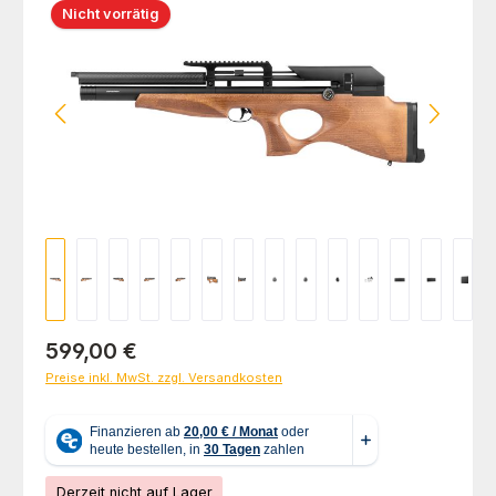
Nicht vorrätig
Regulärer Preis:
599,00 €
Preise inkl. MwSt. zzgl. Versandkosten
Derzeit nicht auf Lager