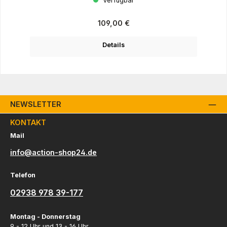
Verfügbar
Regulärer Preis:
109,00 €
Details
NEWSLETTER
KONTAKT
Mail
info@action-shop24.de
Telefon
02938 978 39-177
Montag - Donnerstag
9 - 12 Uhr und 13 - 16 Uhr