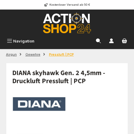
Kostenloser Versand ab 50 €
Zum Hauptinhalt springen
Navigation
Airgun
Gewehre
Pressluft | PCP
DIANA skyhawk Gen. 2 4,5mm -
Druckluft Pressluft | PCP
Bildergalerie überspringen