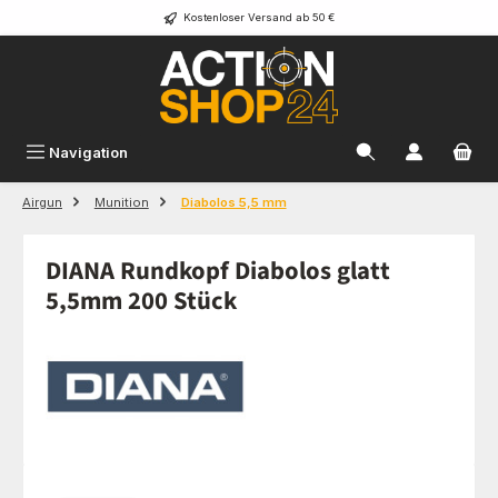
Kostenloser Versand ab 50 €
Zum Hauptinhalt springen
Navigation
Airgun
Munition
Diabolos 5,5 mm
DIANA Rundkopf Diabolos glatt
5,5mm 200 Stück
Bildergalerie überspringen