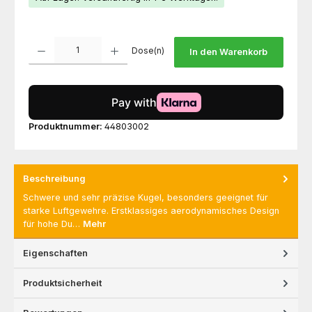
Produkt Anzahl: Gib den gewünschten Wert ein oder benutze die Schaltfl
Dose(n)
In den Warenkorb
Produktnummer:
44803002
Beschreibung
Schwere und sehr präzise Kugel, besonders geeignet für
starke Luftgewehre. Erstklassiges aerodynamisches Design
für hohe Du…
Mehr
Eigenschaften
Produktsicherheit