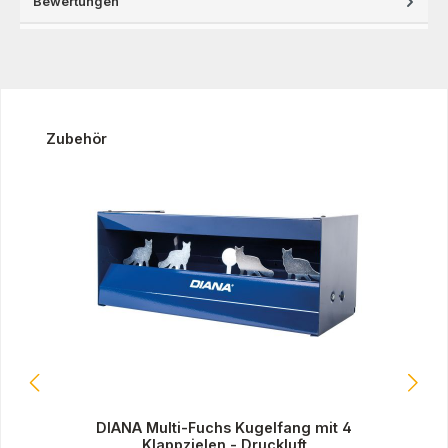
Bewertungen
Produktgalerie überspringen
Zubehör
DIANA Multi-Fuchs Kugelfang mit 4
Klappzielen - Druckluft