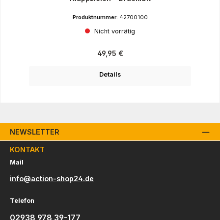
Produktnummer:
42700100
Nicht vorrätig
Regulärer Preis:
49,95 €
Details
NEWSLETTER
KONTAKT
Mail
info@action-shop24.de
Telefon
02938 978 39-177