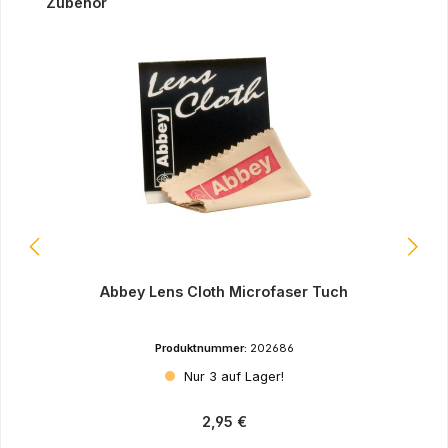
Produktgalerie überspringen
Zubehör
Abbey Lens Cloth Microfaser Tuch
Produktnummer:
202686
Nur 3 auf Lager!
Regulärer Preis:
2,95 €