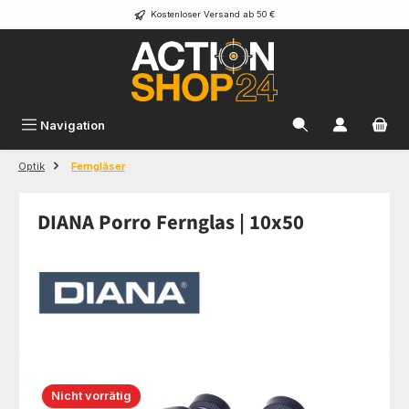
Kostenloser Versand ab 50 €
Zum Hauptinhalt springen
Navigation
Optik
Ferngläser
DIANA Porro Fernglas | 10x50
Bildergalerie überspringen
Nicht vorrätig