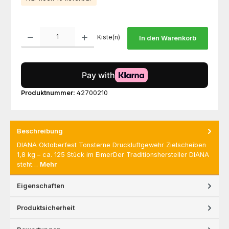
Produkt Anzahl: Gib den gewünschten Wert ein oder benutze die Schaltfl
Kiste(n)
In den Warenkorb
Produktnummer:
42700210
Beschreibung
DIANA Oktoberfest Tonsterne Druckluftgewehr Zielscheiben
1,8 kg – ca. 125 Stück im EimerDer Traditionshersteller DIANA
steht…
Mehr
Eigenschaften
Produktsicherheit