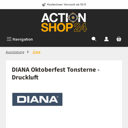
Kostenloser Versand ab 50 €
Zum Hauptinhalt springen
Navigation
Ausrüstung
Ziele
DIANA Oktoberfest Tonsterne -
Druckluft
Bildergalerie überspringen