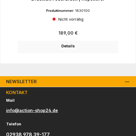
Produktnummer:
1830100
Nicht vorrätig
Regulärer Preis:
189,00 €
Details
NEWSLETTER
KONTAKT
Mail
info@action-shop24.de
Telefon
02938 978 39-177