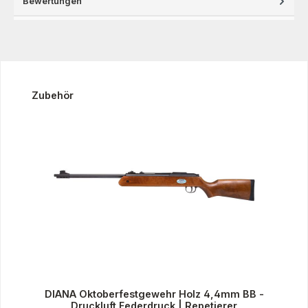
Bewertungen
Produktgalerie überspringen
Zubehör
DIANA Oktoberfestgewehr Holz 4,4mm BB -
Druckluft Federdruck | Repetierer