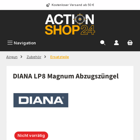
Kostenloser Versand ab 50 €
Zum Hauptinhalt springen
Navigation
Airgun
Zubehör
Ersatzteile
DIANA LP8 Magnum Abzugszüngel
Bildergalerie überspringen
Nicht vorrätig