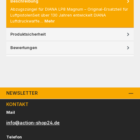
Beschreibung
Abzugszüngel für DIANA LP8 Magnum – Original-Ersatzteil für
LuftpistolenSeit über 130 Jahren entwickelt DIANA
Luftdruckwaffe…
Mehr
Produktsicherheit
Bewertungen
NEWSLETTER
KONTAKT
Mail
info@action-shop24.de
Telefon