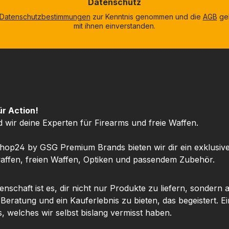
Datenschutz
Datenschutzbestimmungen
zur Kenntnis genommen und die
AGB
gel
mit ihnen einverstanden.
ür Action!
d wir deine Experten für Firearms und freie Waffen.
hop24 by GSG Premium Brands bieten wir dir ein exklusiv
ffen, freien Waffen, Optiken und passendem Zubehör.
nschaft ist es, dir nicht nur Produkte zu liefern, sondern 
 Beratung und ein Kauferlebnis zu bieten, das begeistert. Ei
, welches wir selbst bislang vermisst haben.