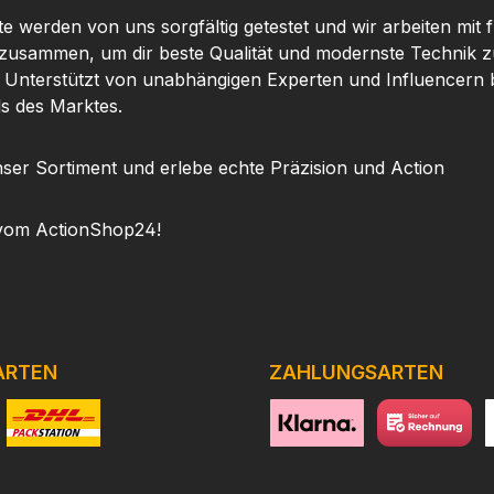
te werden von uns sorgfältig getestet und wir arbeiten mit
 zusammen, um dir beste Qualität und modernste Technik z
. Unterstützt von unabhängigen Experten und Influencern b
ls des Marktes.
ser Sortiment und erlebe echte Präzision und Action
vom ActionShop24!
ARTEN
ZAHLUNGSARTEN
niertes Bild 1
Benutzerdefiniertes Bild 2
https://www.klarna.com/de
Benutzerdefini
h