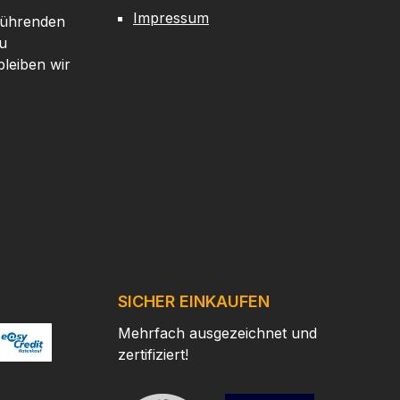
Impressum
 führenden
u
leiben wir
SICHER EINKAUFEN
Mehrfach ausgezeichnet und
zertifiziert!
/
ertes Bild 2
ttps://www.easycredit.de/