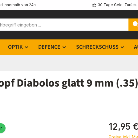
d innerhalb von 24h
30 Tage Geld-Zurück-
OPTIK
DEFENCE
SCHRECKSCHUSS
A
 Diabolos glatt 9 mm (.35)
Regulärer Pr
12,95 
r
Preise inkl. M