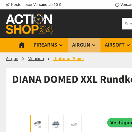
Kostenloser Versand ab 50 €
Versan
m Hauptinhalt springen
Zur Suche springen
Zur Hauptnavigation springen
FIREARMS
AIRGUN
AIRSOFT
Airgun
Munition
Diabolos 9 mm
DIANA DOMED XXL Rundkopf
Bildergalerie überspringen
Verfügba