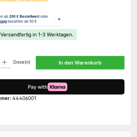
 Versandfertig in 1-3 Werktagen.
l: Gib den gewünschten Wert ein oder benutze die Schaltflächen um
Dose(n)
In den Warenkorb
mmer:
44406001