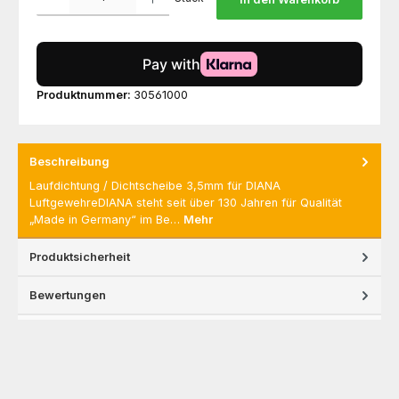
Produktnummer:
30561000
Beschreibung
Laufdichtung / Dichtscheibe 3,5mm für DIANA
LuftgewehreDIANA steht seit über 130 Jahren für Qualität
„Made in Germany“ im Be…
Mehr
Produktsicherheit
Bewertungen