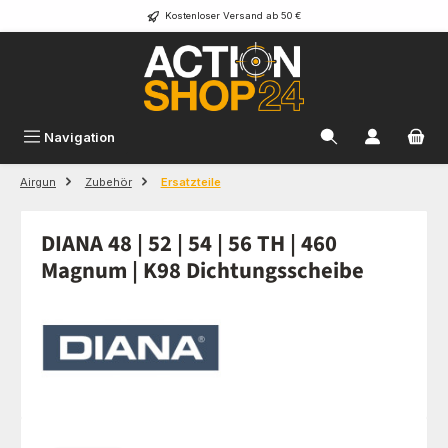
Kostenloser Versand ab 50 €
Zum Hauptinhalt springen
Navigation
Airgun
Zubehör
Ersatzteile
DIANA 48 | 52 | 54 | 56 TH | 460
Magnum | K98 Dichtungsscheibe
Bildergalerie überspringen