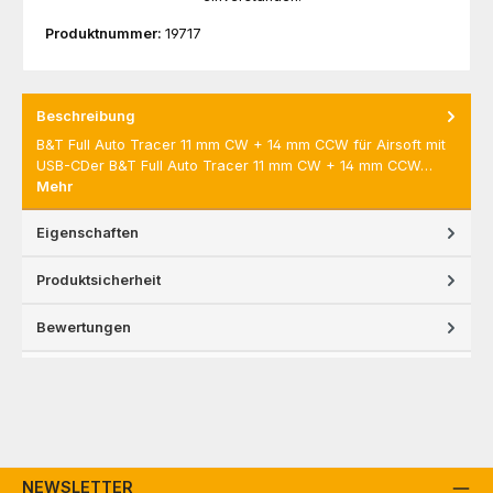
Produktnummer:
19717
Beschreibung
B&T Full Auto Tracer 11 mm CW + 14 mm CCW für Airsoft mit
USB-CDer B&T Full Auto Tracer 11 mm CW + 14 mm CCW…
Mehr
Eigenschaften
Produktsicherheit
Bewertungen
NEWSLETTER