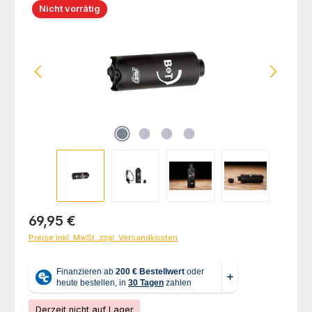
Nicht vorrätig
Regulärer Preis:
69,95 €
Preise inkl. MwSt. zzgl. Versandkosten
Derzeit nicht auf Lager