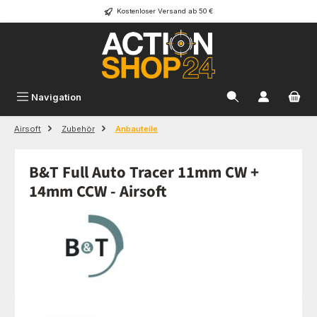
Kostenloser Versand ab 50 €
Zum Hauptinhalt springen
Navigation
Airsoft
Zubehör
Anbauteile
B&T Full Auto Tracer 11mm CW +
14mm CCW - Airsoft
Bildergalerie überspringen