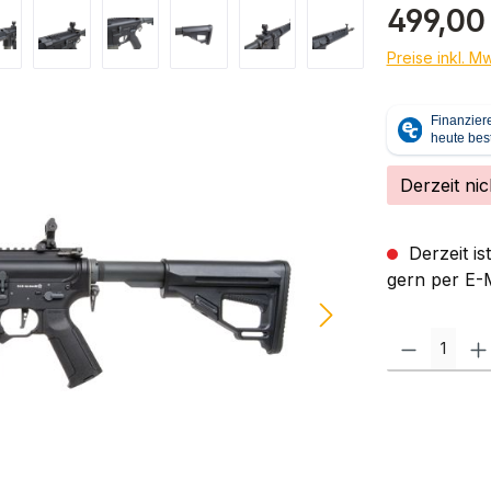
Regulärer Pr
499,00
Preise inkl. M
Derzeit nic
Derzeit is
gern per E-M