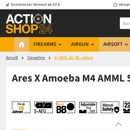
Kostenloser Versand ab 50 €
Versan
m Hauptinhalt springen
Zur Suche springen
Zur Hauptnavigation springen
FIREARMS
AIRGUN
AIRSOFT
Airsoft
Gewehre
S-AEG ab 18 Jahre
Ares X Amoeba M4 AMML S