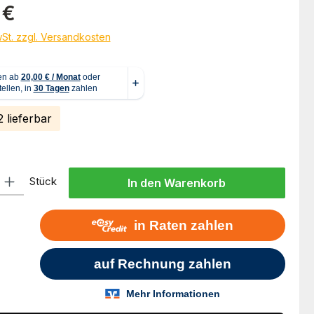
eis:
 €
wSt. zzgl. Versandkosten
 lieferbar
l: Gib den gewünschten Wert ein oder benutze die Schaltflächen um
Stück
In den Warenkorb