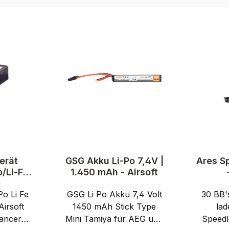
erät
GSG Akku Li-Po 7,4V |
Ares S
/Li-Fe
1.450 mAh - Airsoft
rsoft
o Li Fe
GSG Li Po Akku 7,4 Volt
30 BB'
Airsoft
1450 mAh Stick Type
lad
lancer
Mini Tamiya für AEG und
Speedl