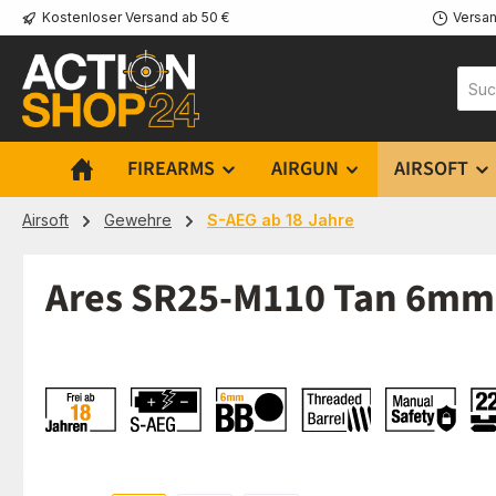
Kostenloser Versand ab 50 €
Versan
m Hauptinhalt springen
Zur Suche springen
Zur Hauptnavigation springen
FIREARMS
AIRGUN
AIRSOFT
Airsoft
Gewehre
S-AEG ab 18 Jahre
Ares SR25-M110 Tan 6mm -