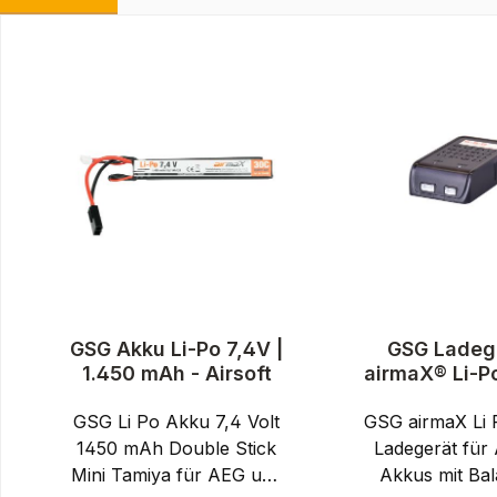
Produktgalerie überspringen
GSG Akku Li-Po 7,4V |
GSG Ladeg
1.450 mAh - Airsoft
airmaX® Li-Po
Schwarz - Ai
GSG Li Po Akku 7,4 Volt
GSG airmaX Li P
1450 mAh Double Stick
Ladegerät für 
Mini Tamiya für AEG und
Akkus mit Ba