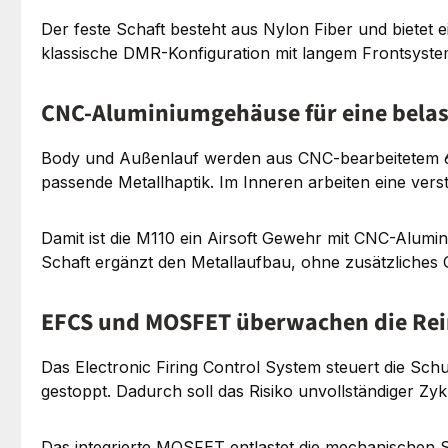
Der feste Schaft besteht aus Nylon Fiber und bietet e
klassische DMR-Konfiguration mit langem Frontsyste
CNC-Aluminiumgehäuse für eine belas
Body und Außenlauf werden aus CNC-bearbeitetem 6063
passende Metallhaptik. Im Inneren arbeiten eine ver
Damit ist die M110 ein Airsoft Gewehr mit CNC-Alum
Schaft ergänzt den Metallaufbau, ohne zusätzliches 
EFCS und MOSFET überwachen die Rei
Das Electronic Firing Control System steuert die Sch
gestoppt. Dadurch soll das Risiko unvollständiger Z
Das integrierte MOSFET entlastet die mechanischen Sc