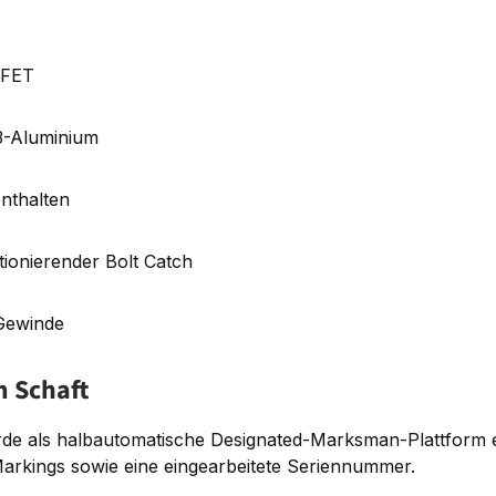
SFET
3-Aluminium
nthalten
tionierender Bolt Catch
Gewinde
m Schaft
rde als halbautomatische Designated-Marksman-Plattform e
arkings sowie eine eingearbeitete Seriennummer.