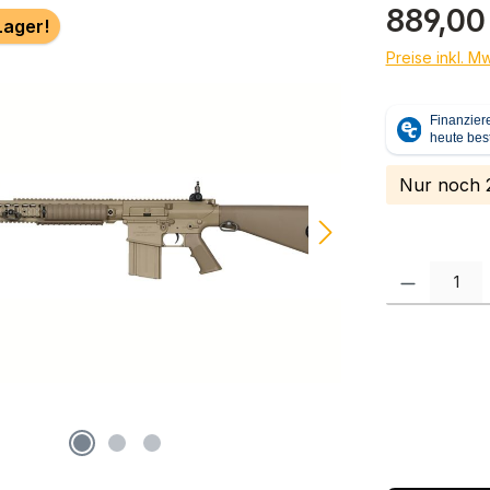
Regulärer Pr
889,00
Lager!
Preise inkl. M
Nur noch 2
Produkt Anzah