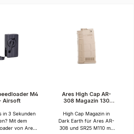
peedloader M4
Ares High Cap AR-
- Airsoft
308 Magazin 130
Schuss 6mm dark
s in 3 Sekunden
earth - Airsoft AEG /
High Cap Magazin in
S-AEG
en? Mit dem
Dark Earth für Ares AR-
oader von Ares
308 und SR25 M110 mit