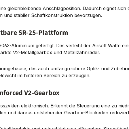
ine gleichbleibende Anschlagposition. Dadurch eignet sich 
m und stabiler Schaftkonstruktion bevorzugen.
tbare SR-25-Plattform
-Aluminium gefertigt. Das verleiht der Airsoft Waffe eine 
stärkte V2-Metallgearbox und Metallzahnräder.
iniumgehäuse, das auch umfangreichere Optik- und Zubehö
Gewicht im hinteren Bereich zu erzeugen.
nforced V2-Gearbox
usszyklen elektronisch. Erkennt die Steuerung eine zu nied
yklen und daraus entstehender Gearbox-Blockaden reduzier
haltkontakte und unterstützt eine effizientere Stromübert