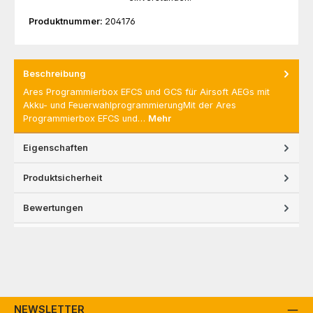
Produktnummer:
204176
Beschreibung
Ares Programmierbox EFCS und GCS für Airsoft AEGs mit
Akku- und FeuerwahlprogrammierungMit der Ares
Programmierbox EFCS und…
Mehr
Eigenschaften
Produktsicherheit
Bewertungen
NEWSLETTER