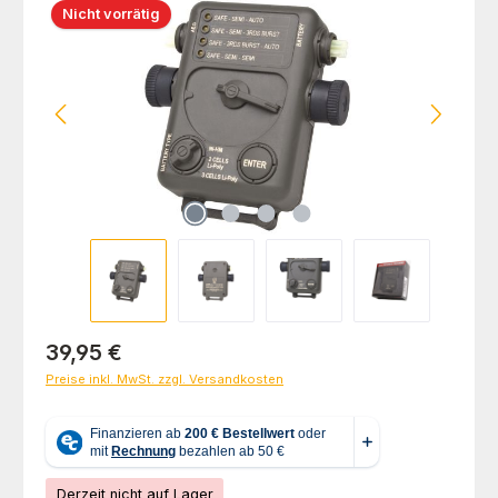
Nicht vorrätig
Regulärer Preis:
39,95 €
Preise inkl. MwSt. zzgl. Versandkosten
Derzeit nicht auf Lager