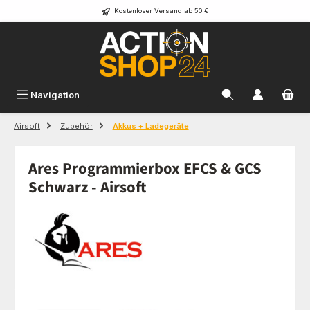
Kostenloser Versand ab 50 €
Zum Hauptinhalt springen
Navigation
Airsoft
Zubehör
Akkus + Ladegeräte
Ares Programmierbox EFCS & GCS
Schwarz - Airsoft
Bildergalerie überspringen