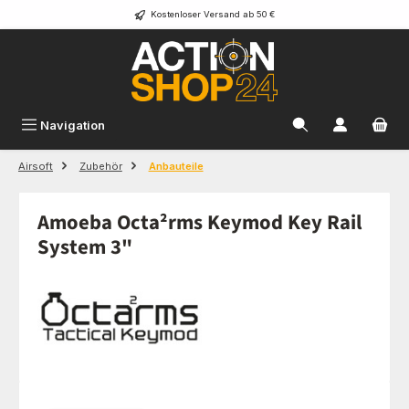
Kostenloser Versand ab 50 €
Zum Hauptinhalt springen
Navigation
Airsoft
Zubehör
Anbauteile
Amoeba Octa²rms Keymod Key Rail
System 3"
Bildergalerie überspringen