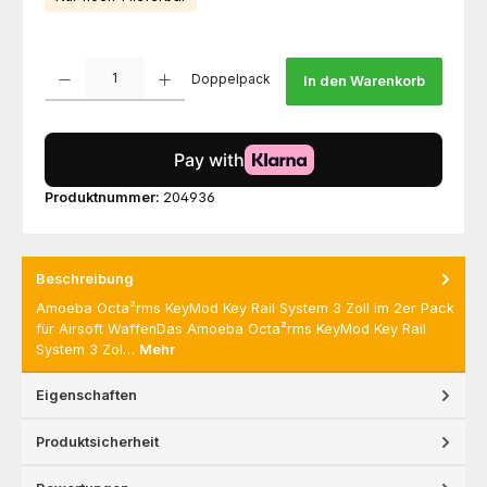
Produkt Anzahl: Gib den gewünschten Wert ein oder benutze die Schaltfl
Doppelpack
In den Warenkorb
Produktnummer:
204936
Beschreibung
Amoeba Octa²rms KeyMod Key Rail System 3 Zoll im 2er Pack
für Airsoft WaffenDas Amoeba Octa²rms KeyMod Key Rail
System 3 Zol…
Mehr
Eigenschaften
Produktsicherheit