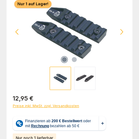
Nur 1 auf Lager!
Regulärer Preis:
12,95 €
Preise inkl. MwSt. zzgl. Versandkosten
Nur noch 1 lieferbar