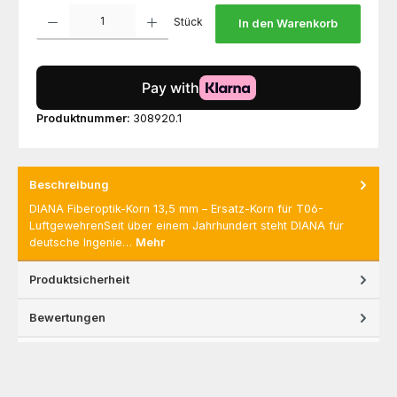
Produkt Anzahl: Gib den gewünschten Wert ein oder benutze die Schaltfl
Stück
In den Warenkorb
Produktnummer:
308920.1
Beschreibung
DIANA Fiberoptik-Korn 13,5 mm – Ersatz-Korn für T06-
LuftgewehrenSeit über einem Jahrhundert steht DIANA für
deutsche Ingenie…
Mehr
Produktsicherheit
Bewertungen